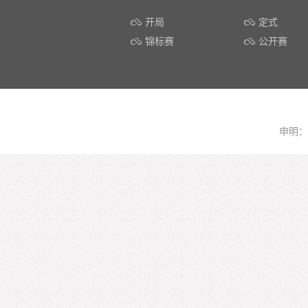
开局
定式
锦标赛
公开赛
申明：