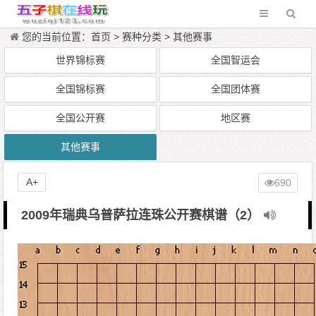
您的当前位置：
首页
>
赛种分类
>
其他赛事
世界锦标赛
全国智运会
全国锦标赛
全国团体赛
全国公开赛
地区赛
其他赛事
A+
690
2009年瑞典乌普萨拉连珠公开赛棋谱（2）