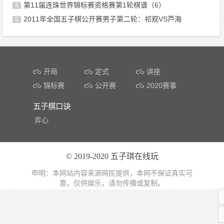
第11届连珠世界锦标赛资格赛第1轮棋谱（6）
4
2011年全国五子棋公开赛男子第二轮：祁观VS芦海
5
文章导航
开局
定式
讲座
锦标赛
公开赛
2020赛事
五子棋口诀
弈心
© 2019-2020
五子琪在线玩
申明：本网站内容来源网民提供，本网不保证真实可
靠，仅供娱乐，请勿传播或复制。