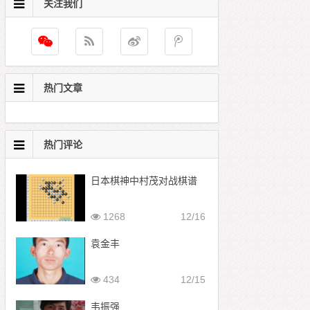
关注我们
热门文章
热门评论
日本棋神中村茂对战棋谱
1268
12/16
袁金丰
434
12/15
韦振强