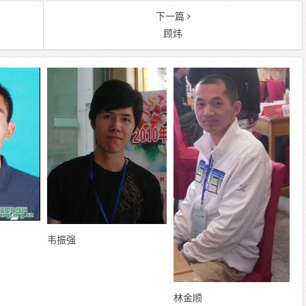
下一篇
顾炜
韦振强
林金顺