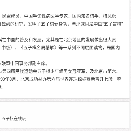
学，民盟成员，中国手诊性病医学专家。国内知名棋手，棋风稳
有独到的研究，发明了五子棋健身功，与
那威
同是中国“五子盲棋”
棋在中国的普及和发展，尤其是在北京地区的发展做出很大贡
、中级）、《五子棋名局精解》等一系列不同层面读物，是国内
珠联盟中国事务部副主席。
京市第四届民族运动会五子棋少年组男女冠亚军，及北京市第六、
999年8月，北京成功举办第六届世界连珠锦标赛后晋升七段。鉴
献。
 编辑：五子棋在线玩