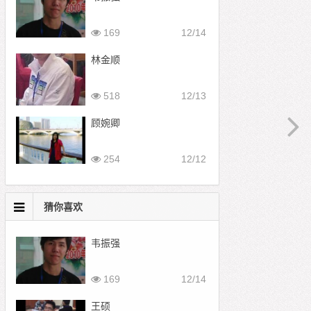
169
12/14
林金顺
518
12/13
顾婉卿
254
12/12
猜你喜欢
韦振强
169
12/14
王硕