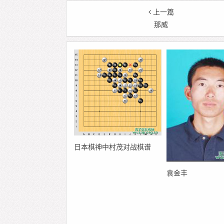
上一篇
那威
日本棋神中村茂对战棋谱
袁金丰