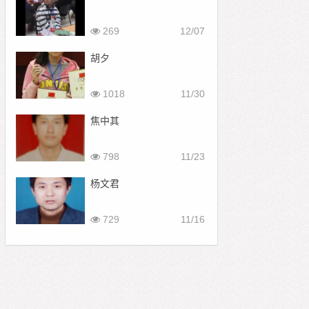
269
12/07
胡夕
1018
11/30
焦中其
798
11/23
杨文君
729
11/16