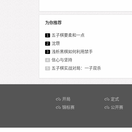
为你推荐
五子棋要柔和一点
1
沈瓒
2
浅析黑棋如何利用禁手
3
信心与坚持
4
五子棋实战对局：一子双杀
5
开局
定式
锦标赛
公开赛