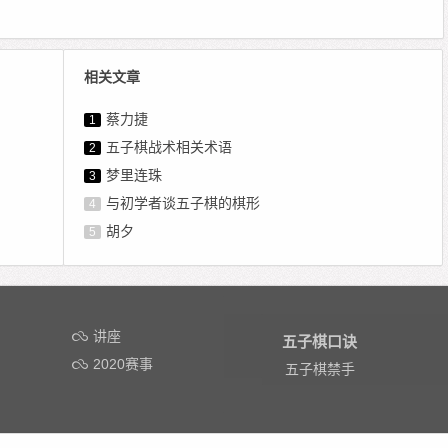
相关文章
蔡力捷
1
五子棋战术相关术语
2
梦里连珠
3
与初学者谈五子棋的棋形
4
胡夕
5
讲座
五子棋口诀
2020赛事
五子棋禁手