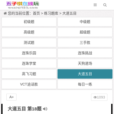
您的当前位置：
首页
>
练习题库
>
大道五目
初级题
中级题
高级题
超级题
测试题
三手胜
连珠乐园
连珠挑战
连珠学堂
天狗道场
高飞习题
大道五目
VCT追诘胜
每日一练
A+
1093
大道五目 第18题