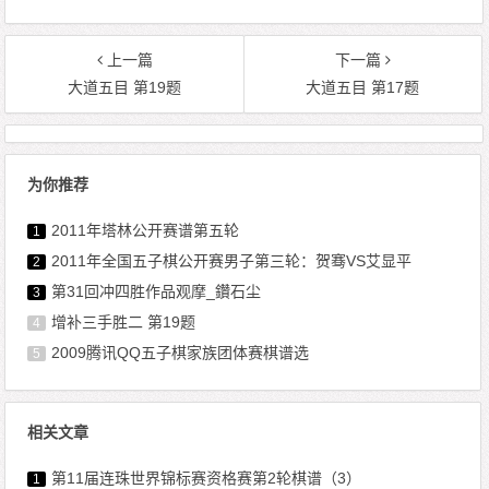
上一篇
下一篇
大道五目 第19题
大道五目 第17题
为你推荐
2011年塔林公开赛谱第五轮
1
2011年全国五子棋公开赛男子第三轮：贺骞VS艾显平
2
第31回冲四胜作品观摩_鑽石尘
3
增补三手胜二 第19题
4
2009腾讯QQ五子棋家族团体赛棋谱选
5
相关文章
第11届连珠世界锦标赛资格赛第2轮棋谱（3）
1