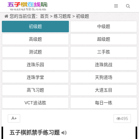
您的当前位置：
首页
>
练习题库
>
初级题
初级题
中级题
高级题
超级题
测试题
三手胜
连珠乐园
连珠挑战
连珠学堂
天狗道场
高飞习题
大道五目
VCT追诘胜
每日一练
A+
495
五子棋抓禁手练习题