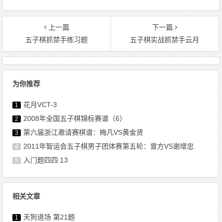
上一篇
下一篇
五子棋抓禁手练习题
五子棋实战抓禁手云月
为你推荐
花月VCT-3
1
2008年全国五子棋锦标赛谱（6）
2
第六届浙江邀请赛棋谱：梅凡VS黄金贤
3
2011年智运会五子棋男子团体赛第五轮：曾方VS谢增忠
4
入门题四四 13
5
相关文章
天狗道场 第21题
1