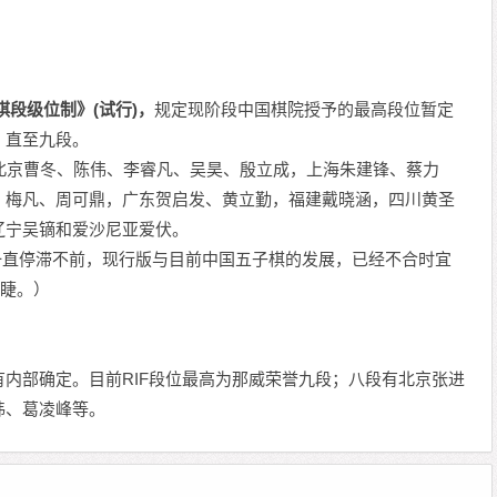
棋段级位制》(试行)，
规定现阶段中国棋院授予的最高段位暂定
，直至九段。
北京曹冬、陈伟、李睿凡、吴昊、殷立成，上海朱建锋、蔡力
、梅凡、周可鼎，广东贺启发、黄立勤，福建戴晓涵，四川黄圣
辽宁吴镝和爱沙尼亚爱伏。
”一直停滞不前，现行版与目前中国五子棋的发展，已经不合时宜
眉睫。）
内部确定。目前RIF段位最高为那威荣誉九段；八段有北京张进
炜、葛凌峰等。