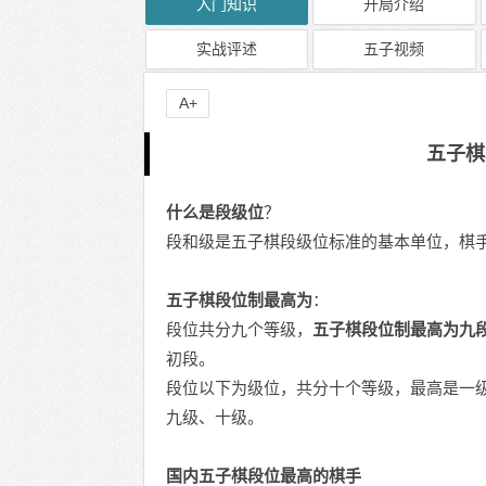
入门知识
开局介绍
实战评述
五子视频
A+
五子棋
什么是段级位
？
段和级是五子棋段级位标准的基本单位，棋
五子棋段位制最高为
：
段位共分九个等级，
五子棋段位制最高为九
初段。
段位以下为级位，共分十个等级，最高是一
九级、十级。
国内五子棋段位最高的棋手