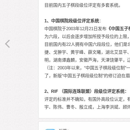
目前国内五子棋段级位评定有多套系统。
1、中国棋院段级位评定系统
：
中国棋院于2003年12月21日发布
《中国五子
为六段，以后会逐步增加所授予段位的上限
目前国内有22人拥有中国六段段位，他们是
捷、戈翀宇、黄宇峰、薛文曦，湖北艾显平
明，湖南谭鑫麟，安徽芦海，天津饶肇平，
（注：2003年以来，“中国五子棋段级位制
了，新版“中国五子棋段级位制”的修订迫在
2、RIF （国际连珠联盟）段级位评定系统：
评定的标准并不确知，有国外高段位认定，有
宇、陈伟、曹冬、殷立成，上海李洪斌、顾