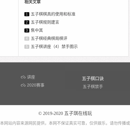
相关文章
五子棋棋具的使用和标准
1
五子棋规则建言
2
焦中其
3
五子棋经典棋局棋评
4
五子棋讲座（4）禁手图示
5
讲座
五子棋口诀
2020赛事
五子棋禁手
© 2019-2020
五子琪在线玩
本网站内容来源网民提供，本网不保证真实可靠，仅供娱乐，请勿传播或