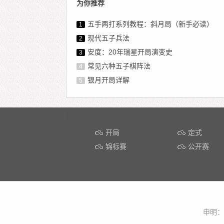
为你推荐
五手两打系列教程：斜月局（新手必读）
1
现代五子兵法
2
安度：20年瑞星开局演变史
3
常见六种五子棋阵法
4
银月开局详解
5
开局
定式
锦标赛
公开赛
申明：