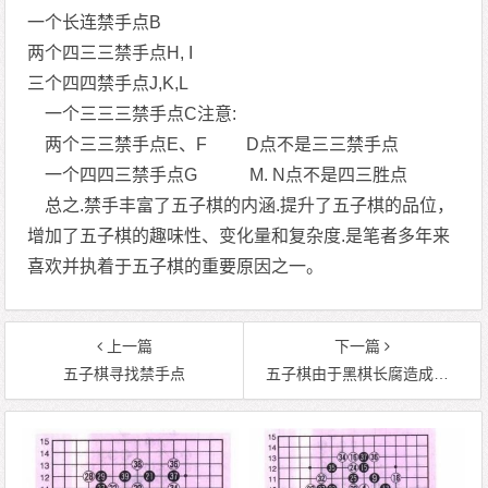
一个长连禁手点B
两个四三三禁手点H, I
三个四四禁手点J,K,L
一个三三三禁手点C注意:
两个三三禁手点E、F D点不是三三禁手点
一个四四三禁手点G M. N点不是四三胜点
总之.禁手丰富了五子棋的内涵.提升了五子棋的品位，
增加了五子棋的趣味性、变化量和复杂度.是笔者多年来
喜欢并执着于五子棋的重要原因之一。
上一篇
下一篇
五子棋寻找禁手点
五子棋由于黑棋长腐造成的假禁手