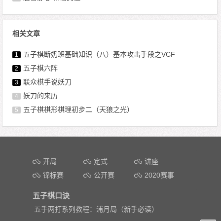
相关文章
五子棋断奶班基础知识（八）基本攻击手段之VCF
1
五子棋六阵
2
联众棋手说妖刀
3
妖刀的来历
4
五子棋棋形棋理初步二（天狼之光）
5
文章导航
开局
定式
讲座
锦标赛
公开赛
2020赛事
五子棋口诀
五手两打系列教程：浦月局（新手必读）