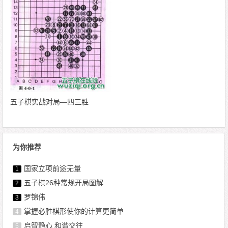
五子棋实战对局—四三胜
为你推荐
国家立项前途无量
1
五子棋26种常规开局图解
2
罗锦伟
3
掌握必胜棋形使你的计算更简单
4
启智静心 和谐交往
5